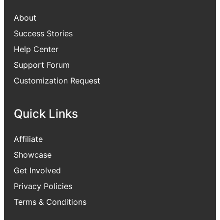
About
Success Stories
Help Center
Support Forum
Customization Request
Quick Links
Affiliate
Showcase
Get Involved
Privacy Policies
Terms & Conditions