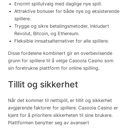
Enormt spillutvalg med daglige nye spill.
Attraktive bonuser for både nye og eksisterende
spillere.
Trygge og sikre betalingsmetoder, inkludert
Revolut, Bitcoin, og Ethereum.
Fleksible innsatsalternativer for alle spillere.
Disse fordelene kombinert gir en overbevisende
grunn for spillere til å velge Casoola Casino som
sin foretrukne plattform for online spilling.
Tillit og sikkerhet
Når det kommer til nettspill, er tillit og sikkerhet
avgjørende faktorer for spillere. Casoola Casino er
kjent for å prioritere sikkerheten til sine brukere.
Plattformen benytter seg av avansert