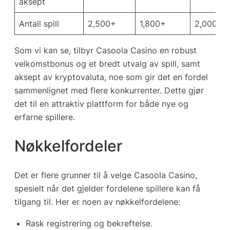
aksept
Antall spill
2,500+
1,800+
2,000+
Som vi kan se, tilbyr Casoola Casino en robust
velkomstbonus og et bredt utvalg av spill, samt
aksept av kryptovaluta, noe som gir det en fordel
sammenlignet med flere konkurrenter. Dette gjør
det til en attraktiv plattform for både nye og
erfarne spillere.
Nøkkelfordeler
Det er flere grunner til å velge Casoola Casino,
spesielt når det gjelder fordelene spillere kan få
tilgang til. Her er noen av nøkkelfordelene:
Rask registrering og bekreftelse.