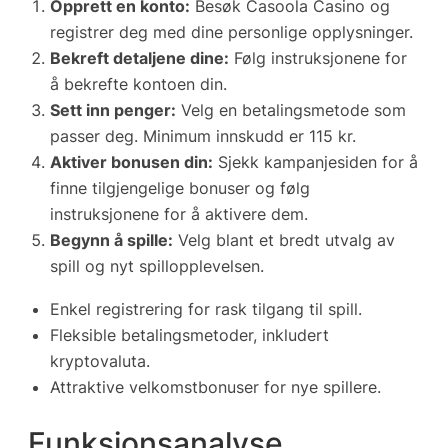
Opprett en konto:
Besøk Casoola Casino og
registrer deg med dine personlige opplysninger.
Bekreft detaljene dine:
Følg instruksjonene for
å bekrefte kontoen din.
Sett inn penger:
Velg en betalingsmetode som
passer deg. Minimum innskudd er 115 kr.
Aktiver bonusen din:
Sjekk kampanjesiden for å
finne tilgjengelige bonuser og følg
instruksjonene for å aktivere dem.
Begynn å spille:
Velg blant et bredt utvalg av
spill og nyt spillopplevelsen.
Enkel registrering for rask tilgang til spill.
Fleksible betalingsmetoder, inkludert
kryptovaluta.
Attraktive velkomstbonuser for nye spillere.
Funksjonsanalyse