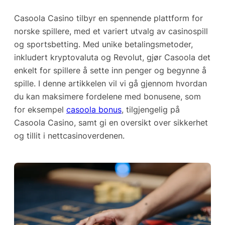
Casoola Casino tilbyr en spennende plattform for
norske spillere, med et variert utvalg av casinospill
og sportsbetting. Med unike betalingsmetoder,
inkludert kryptovaluta og Revolut, gjør Casoola det
enkelt for spillere å sette inn penger og begynne å
spille. I denne artikkelen vil vi gå gjennom hvordan
du kan maksimere fordelene med bonusene, som
for eksempel
casoola bonus
, tilgjengelig på
Casoola Casino, samt gi en oversikt over sikkerhet
og tillit i nettcasinoverdenen.