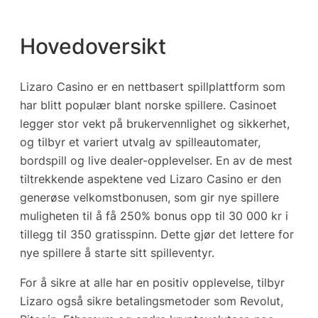
Hovedoversikt
Lizaro Casino er en nettbasert spillplattform som
har blitt populær blant norske spillere. Casinoet
legger stor vekt på brukervennlighet og sikkerhet,
og tilbyr et variert utvalg av spilleautomater,
bordspill og live dealer-opplevelser. En av de mest
tiltrekkende aspektene ved Lizaro Casino er den
generøse velkomstbonusen, som gir nye spillere
muligheten til å få 250% bonus opp til 30 000 kr i
tillegg til 350 gratisspinn. Dette gjør det lettere for
nye spillere å starte sitt spilleventyr.
For å sikre at alle har en positiv opplevelse, tilbyr
Lizaro også sikre betalingsmetoder som Revolut,