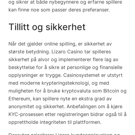
og sikrer at både nybegynnere og erfarne spillere
kan finne noe som passer deres preferanser.
Tillitt og sikkerhet
Når det gjelder online spilling, er sikkerhet av
største betydning. Lizaro Casino tar spilleres
sikkerhet på alvor og implementerer flere lag av
beskyttelse for å sikre at personlige og finansielle
opplysninger er trygge. Casinosystemet er utstyrt
med moderne krypteringsteknologi, og med
muligheten for å bruke kryptovaluta som Bitcoin og
Ethereum, kan spillere nyte en ekstra grad av
anonymitet og sikkerhet. Anbefalingen om å kjøre
KYC-prosessen etter registreringen bidrar også til å
opprettholde integriteten til plattformen.
Dessuten prioriterer Lizaro kundeopplevelsen og