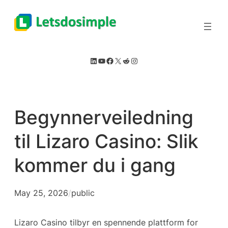
Skip
to
content
LinkedIn
YouTube
Facebook
X
Reddit
Instagram
Begynnerveiledning
til Lizaro Casino: Slik
kommer du i gang
May 25, 2026
/
public
Lizaro Casino tilbyr en spennende plattform for