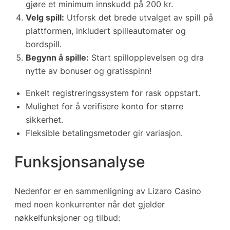
gjøre et minimum innskudd på 200 kr.
Velg spill:
Utforsk det brede utvalget av spill på
plattformen, inkludert spilleautomater og
bordspill.
Begynn å spille:
Start spillopplevelsen og dra
nytte av bonuser og gratisspinn!
Enkelt registreringssystem for rask oppstart.
Mulighet for å verifisere konto for større
sikkerhet.
Fleksible betalingsmetoder gir variasjon.
Funksjonsanalyse
Nedenfor er en sammenligning av Lizaro Casino
med noen konkurrenter når det gjelder
nøkkelfunksjoner og tilbud: