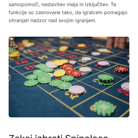
samopomoči, nastavitev meja in izključitev. Te
funkcije so zasnovane tako, da igralcem pomagajo
ohranjati nadzor nad svojim igranjem.