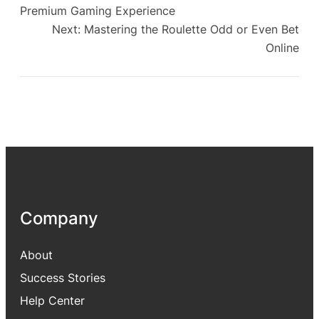
Premium Gaming Experience
Next:
Mastering the Roulette Odd or Even Bet
Online
Company
About
Success Stories
Help Center