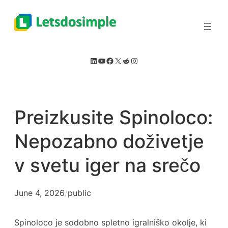
Skip
to
content
LinkedIn
YouTube
Facebook
X
Reddit
Instagram
Preizkusite Spinoloco:
Nepozabno doživetje
v svetu iger na srečo
June 4, 2026
/
public
Spinoloco je sodobno spletno igralniško okolje, ki