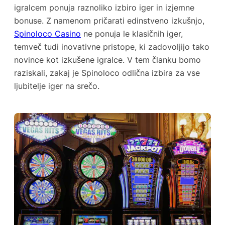
igralcem ponuja raznoliko izbiro iger in izjemne
bonuse. Z namenom pričarati edinstveno izkušnjo,
Spinoloco Casino
ne ponuja le klasičnih iger,
temveč tudi inovativne pristope, ki zadovoljijo tako
novince kot izkušene igralce. V tem članku bomo
raziskali, zakaj je Spinoloco odlična izbira za vse
ljubitelje iger na srečo.