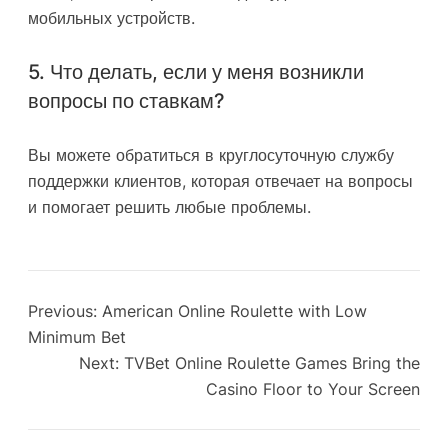
мобильных устройств.
5. Что делать, если у меня возникли
вопросы по ставкам?
Вы можете обратиться в круглосуточную службу
поддержки клиентов, которая отвечает на вопросы
и помогает решить любые проблемы.
Previous:
American Online Roulette with Low
Minimum Bet
Next:
TVBet Online Roulette Games Bring the
Casino Floor to Your Screen