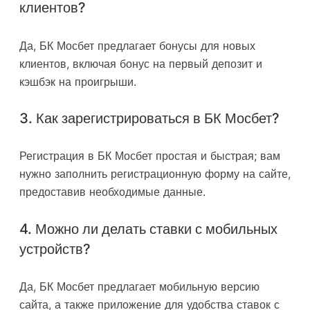
клиентов?
Да, БК Мосбет предлагает бонусы для новых
клиентов, включая бонус на первый депозит и
кэшбэк на проигрыши.
3. Как зарегистрироваться в БК Мосбет?
Регистрация в БК Мосбет простая и быстрая; вам
нужно заполнить регистрационную форму на сайте,
предоставив необходимые данные.
4. Можно ли делать ставки с мобильных
устройств?
Да, БК Мосбет предлагает мобильную версию
сайта, а также приложение для удобства ставок с