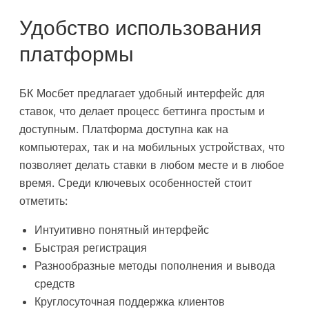
Удобство использования
платформы
БК Мосбет предлагает удобный интерфейс для
ставок, что делает процесс беттинга простым и
доступным. Платформа доступна как на
компьютерах, так и на мобильных устройствах, что
позволяет делать ставки в любом месте и в любое
время. Среди ключевых особенностей стоит
отметить:
Интуитивно понятный интерфейс
Быстрая регистрация
Разнообразные методы пополнения и вывода
средств
Круглосуточная поддержка клиентов