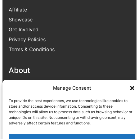
Affiliate
Showcase
Get Involved
Privacy Policies
Terms & Conditions
About
Our goal is to provide useful applications for
Manage Consent
people which enhance people lives through
To provide the best experiences, we use technologies like cookies to
different parts like helping to improve their
store and/or access device information. Consenting to these
business or satisfying their small needs via
technologies will allow us to process data such as browsing behavior or
application.
unique IDs on this site. Not consenting or withdrawing consent, may
adversely affect certain features and functions.
Facebook
YouTube
X
LinkedIn
Reddit
TikTok
Instagram