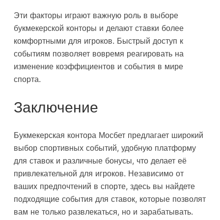
Эти факторы играют важную роль в выборе
букмекерской конторы и делают ставки более
комфортными для игроков. Быстрый доступ к
событиям позволяет вовремя реагировать на
изменение коэффициентов и события в мире
спорта.
Заключение
Букмекерская контора Мосбет предлагает широкий
выбор спортивных событий, удобную платформу
для ставок и различные бонусы, что делает её
привлекательной для игроков. Независимо от
ваших предпочтений в спорте, здесь вы найдете
подходящие события для ставок, которые позволят
вам не только развлекаться, но и зарабатывать.