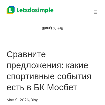
Skip
to
content
LinkedIn
YouTube
Facebook
X
Reddit
Instagram
Сравните
предложения: какие
спортивные события
есть в БК Мосбет
May 9, 2026
/
Blog