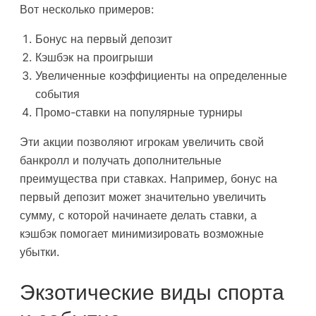
Вот несколько примеров:
Бонус на первый депозит
Кэшбэк на проигрыши
Увеличенные коэффициенты на определенные
события
Промо-ставки на популярные турниры
Эти акции позволяют игрокам увеличить свой
банкролл и получать дополнительные
преимущества при ставках. Например, бонус на
первый депозит может значительно увеличить
сумму, с которой начинаете делать ставки, а
кэшбэк помогает минимизировать возможные
убытки.
Экзотические виды спорта