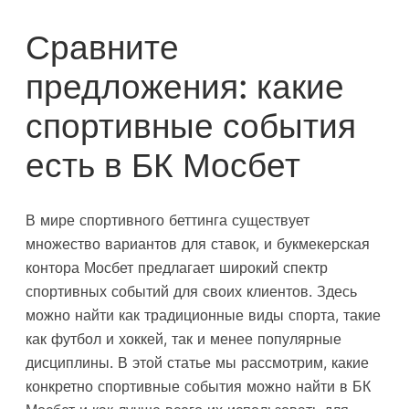
Сравните
предложения: какие
спортивные события
есть в БК Мосбет
В мире спортивного беттинга существует
множество вариантов для ставок, и букмекерская
контора Мосбет предлагает широкий спектр
спортивных событий для своих клиентов. Здесь
можно найти как традиционные виды спорта, такие
как футбол и хоккей, так и менее популярные
дисциплины. В этой статье мы рассмотрим, какие
конкретно спортивные события можно найти в БК