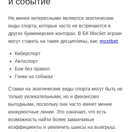
и событие
Не менее интересными являются экзотические
виды спорта, которые часто не встречаются в
других букмекерских конторах. В БК Мосбет игроки
могут ставить на такие дисциплины, как:
mostbet
Киберспорт
Автоспорт
Бои без правил
Гонки на собаках
Ставки на экзотические виды спорта могут быть не
только увлекательными, но и финансово
выгодными, поскольку они часто имеют менее
конкурентные линии. Это означает, что есть
возможность найти более заманчивые
коэффициенты и увеличить шансы на выигрыш.