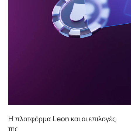
Η πλατφόρμα Leon και οι επιλογές
της