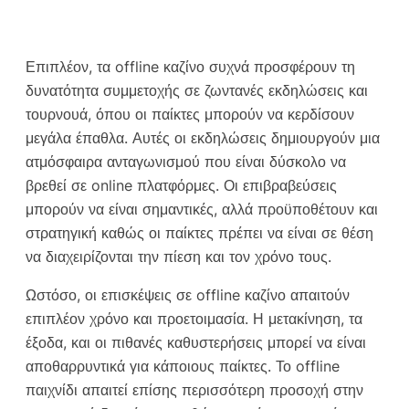
Επιπλέον, τα offline καζίνο συχνά προσφέρουν τη
δυνατότητα συμμετοχής σε ζωντανές εκδηλώσεις και
τουρνουά, όπου οι παίκτες μπορούν να κερδίσουν
μεγάλα έπαθλα. Αυτές οι εκδηλώσεις δημιουργούν μια
ατμόσφαιρα ανταγωνισμού που είναι δύσκολο να
βρεθεί σε online πλατφόρμες. Οι επιβραβεύσεις
μπορούν να είναι σημαντικές, αλλά προϋποθέτουν και
στρατηγική καθώς οι παίκτες πρέπει να είναι σε θέση
να διαχειρίζονται την πίεση και τον χρόνο τους.
Ωστόσο, οι επισκέψεις σε offline καζίνο απαιτούν
επιπλέον χρόνο και προετοιμασία. Η μετακίνηση, τα
έξοδα, και οι πιθανές καθυστερήσεις μπορεί να είναι
αποθαρρυντικά για κάποιους παίκτες. Το offline
παιχνίδι απαιτεί επίσης περισσότερη προσοχή στην