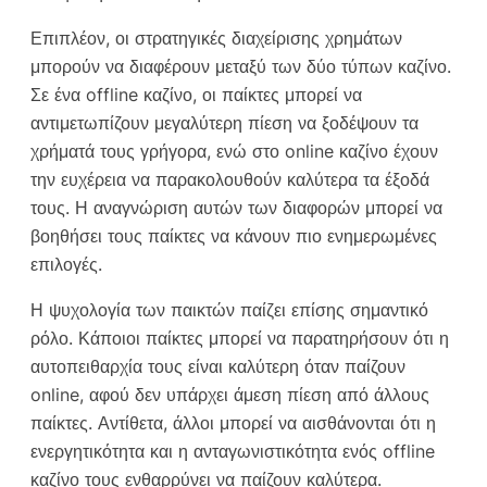
Επιπλέον, οι στρατηγικές διαχείρισης χρημάτων
μπορούν να διαφέρουν μεταξύ των δύο τύπων καζίνο.
Σε ένα offline καζίνο, οι παίκτες μπορεί να
αντιμετωπίζουν μεγαλύτερη πίεση να ξοδέψουν τα
χρήματά τους γρήγορα, ενώ στο online καζίνο έχουν
την ευχέρεια να παρακολουθούν καλύτερα τα έξοδά
τους. Η αναγνώριση αυτών των διαφορών μπορεί να
βοηθήσει τους παίκτες να κάνουν πιο ενημερωμένες
επιλογές.
Η ψυχολογία των παικτών παίζει επίσης σημαντικό
ρόλο. Κάποιοι παίκτες μπορεί να παρατηρήσουν ότι η
αυτοπειθαρχία τους είναι καλύτερη όταν παίζουν
online, αφού δεν υπάρχει άμεση πίεση από άλλους
παίκτες. Αντίθετα, άλλοι μπορεί να αισθάνονται ότι η
ενεργητικότητα και η ανταγωνιστικότητα ενός offline
καζίνο τους ενθαρρύνει να παίζουν καλύτερα.