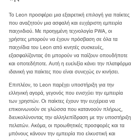
Το Leon προσφέρει μια εξαιρετική επιλογή για παίκτες
που αναζητούν μια ασφαλή και ευχάριστη εμπειρία
παιχνιδιού. Με προηγμένη τεχνολογία PWA, οι
χρήστες μπορούν να έχουν πρόσβαση σε όλα τα
παιχνίδια του Leon από κινητές συσκευές,
εξασφαλίζοντας ότι μπορούν να παίζουν οπουδήποτε
και οποτεδήποτε. Αυτή η ευελιξία κάνει την πλατφόρμα
ιδανική για παίκτες που είναι συνεχώς εν κινήσει.
Επιπλέον, το Leon παρέχει υποστήριξη για την
ελληνική αγορά, γεγονός που ενισχύει την εμπειρία
των χρηστών. Οι παίκτες έχουν την ευχέρεια να
επικοινωνούν σε γλώσσα που κατανοούν πλήρως,
διευκολύνοντας την αλληλεπίδραση με την υποστήριξη
πελατών. Ακόμα, οι προωθητικές προσφορές και τα
μπόνους κάνουν την εμπειρία πιο ελκυστική και