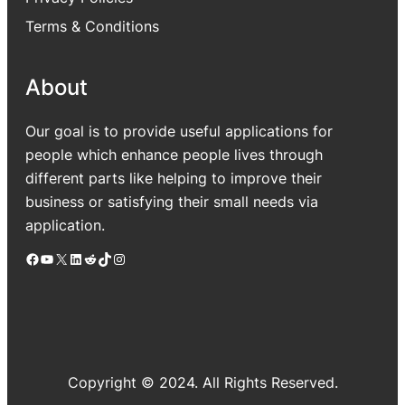
Terms & Conditions
About
Our goal is to provide useful applications for
people which enhance people lives through
different parts like helping to improve their
business or satisfying their small needs via
application.
Facebook
YouTube
X
LinkedIn
Reddit
TikTok
Instagram
Copyright © 2024. All Rights Reserved.