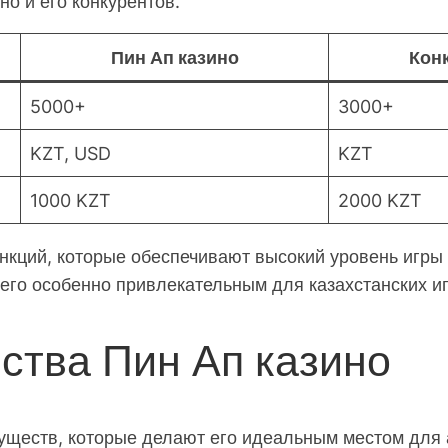
о и его конкурентов.
Пин Ап казино
Кон
5000+
3000+
KZT, USD
KZT
1000 KZT
2000 KZT
нкций, которые обеспечивают высокий уровень игры 
его особенно привлекательным для казахстанских иг
тва Пин Ап казино
уществ, которые делают его идеальным местом для а