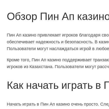
Обзор Пин Ап казин
Пин Ап казино привлекает игроков благодаря св
обеспечивает надежность и безопасность. В кази
Пользователи могут наслаждаться игрой в любое
Кроме того, Пин Ап казино поддерживает транза
игроков из Казахстана. Пользователи могут расс
Как начать играть в 
Начать играть в Пин Ап казино очень просто. Сл