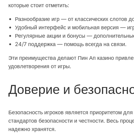
которые стоит отметить:
Разнообразие игр — от классических слотов д
Удобный интерфейс и мобильная версия — игра
Регулярные акции и бонусы — дополнительны
24/7 поддержка — помощь всегда на связи.
Эти преимущества делают Пин Ап казино привле
удовлетворения от игры.
Доверие и безопасно
Безопасность игроков является приоритетом для
стандартов безопасности и честности. Весь пр
надежно хранятся.