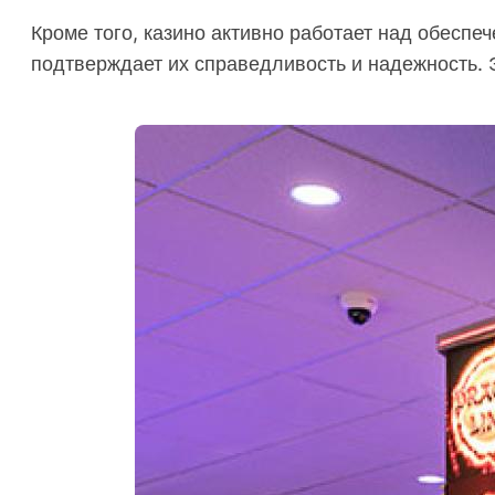
Кроме того, казино активно работает над обеспе
подтверждает их справедливость и надежность. Э