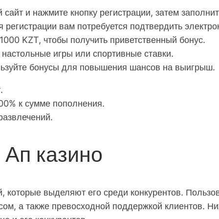
сайт и нажмите кнопку регистрации, затем заполни
 регистрации вам потребуется подтвердить электро
1000 KZT, чтобы получить приветственный бонус.
 настольные игры или спортивные ставки.
льзуйте бонусы для повышения шансов на выигрыш.
.
00% к сумме пополнения.
развлечений.
 Ап казино
й, которые выделяют его среди конкурентов. Пользо
ом, а также превосходной поддержкой клиентов. Ни