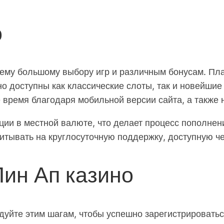
о
оему большому выбору игр и различным бонусам. Пл
но доступны как классические слоты, так и новейши
 время благодаря мобильной версии сайта, а также 
кции в местной валюте, что делает процесс пополне
читывать на круглосуточную поддержку, доступную че
Пин Ап казино
едуйте этим шагам, чтобы успешно зарегистрироваться