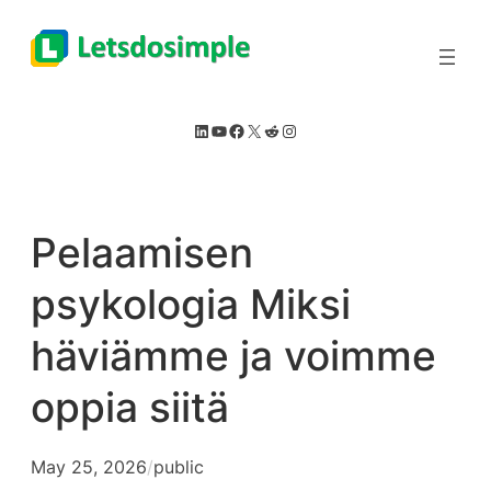
Skip
to
content
LinkedIn
YouTube
Facebook
X
Reddit
Instagram
Pelaamisen
psykologia Miksi
häviämme ja voimme
oppia siitä
May 25, 2026
/
public