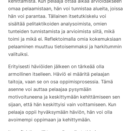
kehittämistä. Kun pelaaja ottaa aikaa arvioidakseen
omaa pelaamistaan, hän voi tunnistaa alueita, joissa
hän voi parantaa. Tällainen itsetutkiskelu voi
sisältää pelitaktikoiden analysoimista, omien
tunteiden tunnistamista ja arvioimista siitä, mikä
toimi ja mikä ei. Reflektoimalla omia kokemuksiaan
pelaaminen muuttuu tietoisemmaksi ja harkitummin
valituiksi.
Erityisesti häviöiden jälkeen on tärkeää olla
armollinen itselleen. Häviö ei määritä pelaajan
taitoja, vaan se on osa oppimisprosessia. Tämä
asenne voi auttaa pelaajaa pysymään
motivoituneena ja keskittymään kehittämiseen sen
sijaan, että hän keskittyisi vain voittamiseen. Kun
pelaaja oppii hyväksymään häviön, hän voi olla
avoimempi oppimaan ja kehittymään.