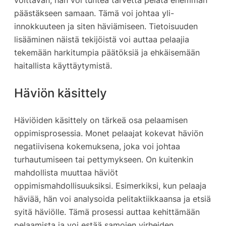
päästäkseen samaan. Tämä voi johtaa yli-
innokkuuteen ja siten häviämiseen. Tietoisuuden
lisääminen näistä tekijöistä voi auttaa pelaajia
tekemään harkitumpia päätöksiä ja ehkäisemään
haitallista käyttäytymistä.
Häviön käsittely
Häviöiden käsittely on tärkeä osa pelaamisen
oppimisprosessia. Monet pelaajat kokevat häviön
negatiivisena kokemuksena, joka voi johtaa
turhautumiseen tai pettymykseen. On kuitenkin
mahdollista muuttaa häviöt
oppimismahdollisuuksiksi. Esimerkiksi, kun pelaaja
häviää, hän voi analysoida pelitaktiikkaansa ja etsiä
syitä häviölle. Tämä prosessi auttaa kehittämään
pelaamista ja voi estää samojen virheiden