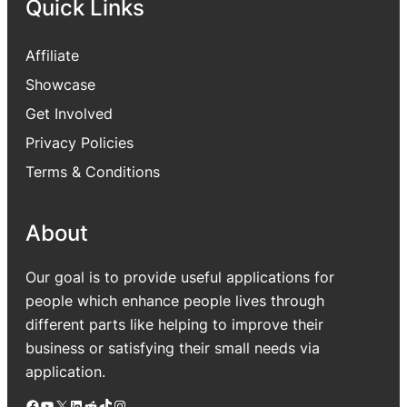
Quick Links
Affiliate
Showcase
Get Involved
Privacy Policies
Terms & Conditions
About
Our goal is to provide useful applications for
people which enhance people lives through
different parts like helping to improve their
business or satisfying their small needs via
application.
Facebook
YouTube
X
LinkedIn
Reddit
TikTok
Instagram