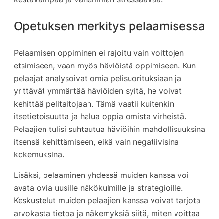
Opetuksen merkitys pelaamisessa
Pelaamisen oppiminen ei rajoitu vain voittojen
etsimiseen, vaan myös häviöistä oppimiseen. Kun
pelaajat analysoivat omia pelisuorituksiaan ja
yrittävät ymmärtää häviöiden syitä, he voivat
kehittää pelitaitojaan. Tämä vaatii kuitenkin
itsetietoisuutta ja halua oppia omista virheistä.
Pelaajien tulisi suhtautua häviöihin mahdollisuuksina
itsensä kehittämiseen, eikä vain negatiivisina
kokemuksina.
Lisäksi, pelaaminen yhdessä muiden kanssa voi
avata ovia uusille näkökulmille ja strategioille.
Keskustelut muiden pelaajien kanssa voivat tarjota
arvokasta tietoa ja näkemyksiä siitä, miten voittaa