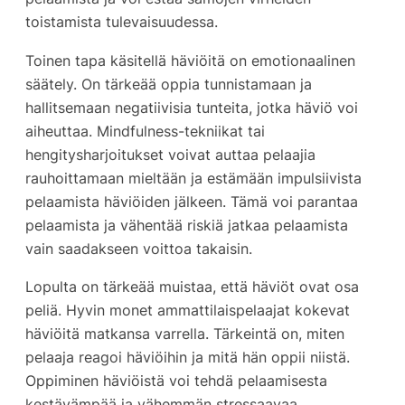
toistamista tulevaisuudessa.
Toinen tapa käsitellä häviöitä on emotionaalinen
säätely. On tärkeää oppia tunnistamaan ja
hallitsemaan negatiivisia tunteita, jotka häviö voi
aiheuttaa. Mindfulness-tekniikat tai
hengitysharjoitukset voivat auttaa pelaajia
rauhoittamaan mieltään ja estämään impulsiivista
pelaamista häviöiden jälkeen. Tämä voi parantaa
pelaamista ja vähentää riskiä jatkaa pelaamista
vain saadakseen voittoa takaisin.
Lopulta on tärkeää muistaa, että häviöt ovat osa
peliä. Hyvin monet ammattilaispelaajat kokevat
häviöitä matkansa varrella. Tärkeintä on, miten
pelaaja reagoi häviöihin ja mitä hän oppii niistä.
Oppiminen häviöistä voi tehdä pelaamisesta
kestävämpää ja vähemmän stressaavaa.