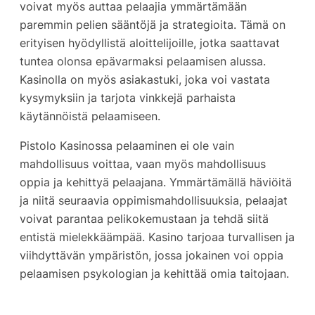
voivat myös auttaa pelaajia ymmärtämään
paremmin pelien sääntöjä ja strategioita. Tämä on
erityisen hyödyllistä aloittelijoille, jotka saattavat
tuntea olonsa epävarmaksi pelaamisen alussa.
Kasinolla on myös asiakastuki, joka voi vastata
kysymyksiin ja tarjota vinkkejä parhaista
käytännöistä pelaamiseen.
Pistolo Kasinossa pelaaminen ei ole vain
mahdollisuus voittaa, vaan myös mahdollisuus
oppia ja kehittyä pelaajana. Ymmärtämällä häviöitä
ja niitä seuraavia oppimismahdollisuuksia, pelaajat
voivat parantaa pelikokemustaan ja tehdä siitä
entistä mielekkäämpää. Kasino tarjoaa turvallisen ja
viihdyttävän ympäristön, jossa jokainen voi oppia
pelaamisen psykologian ja kehittää omia taitojaan.