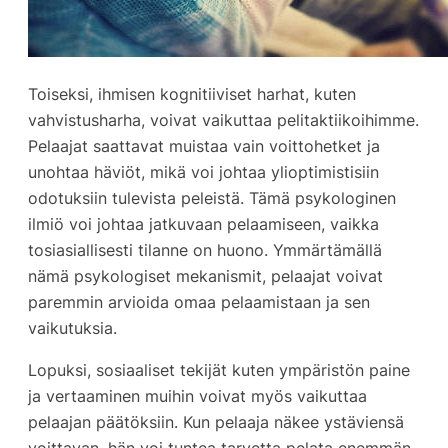
Toiseksi, ihmisen kognitiiviset harhat, kuten
vahvistusharha, voivat vaikuttaa pelitaktiikoihimme.
Pelaajat saattavat muistaa vain voittohetket ja
unohtaa häviöt, mikä voi johtaa ylioptimistisiin
odotuksiin tulevista peleistä. Tämä psykologinen
ilmiö voi johtaa jatkuvaan pelaamiseen, vaikka
tosiasiallisesti tilanne on huono. Ymmärtämällä
nämä psykologiset mekanismit, pelaajat voivat
paremmin arvioida omaa pelaamistaan ja sen
vaikutuksia.
Lopuksi, sosiaaliset tekijät kuten ympäristön paine
ja vertaaminen muihin voivat myös vaikuttaa
pelaajan päätöksiin. Kun pelaaja näkee ystäviensä
voittavan, hän voi tuntea tarvetta pelata enemmän