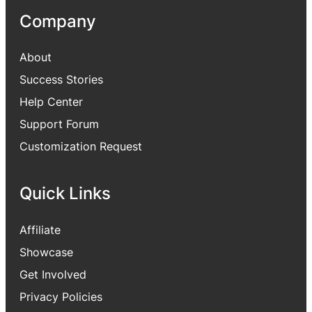
Company
About
Success Stories
Help Center
Support Forum
Customization Request
Quick Links
Affiliate
Showcase
Get Involved
Privacy Policies