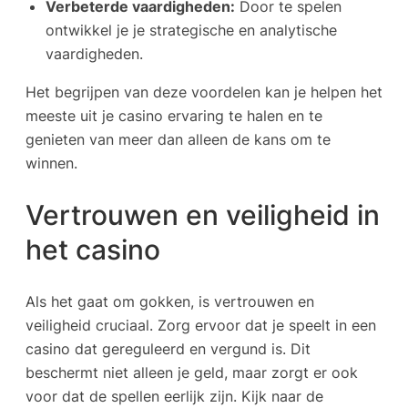
Verbeterde vaardigheden:
Door te spelen
ontwikkel je je strategische en analytische
vaardigheden.
Het begrijpen van deze voordelen kan je helpen het
meeste uit je casino ervaring te halen en te
genieten van meer dan alleen de kans om te
winnen.
Vertrouwen en veiligheid in
het casino
Als het gaat om gokken, is vertrouwen en
veiligheid cruciaal. Zorg ervoor dat je speelt in een
casino dat gereguleerd en vergund is. Dit
beschermt niet alleen je geld, maar zorgt er ook
voor dat de spellen eerlijk zijn. Kijk naar de