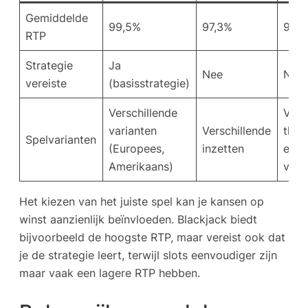
Gemiddelde
99,5%
97,3%
92-
RTP
Strategie
Ja
Nee
Nee
vereiste
(basisstrategie)
Verschillende
Veel
varianten
Verschillende
them
Spelvarianten
(Europees,
inzetten
en
Amerikaans)
vari
Het kiezen van het juiste spel kan je kansen op
winst aanzienlijk beïnvloeden. Blackjack biedt
bijvoorbeeld de hoogste RTP, maar vereist ook dat
je de strategie leert, terwijl slots eenvoudiger zijn
maar vaak een lagere RTP hebben.