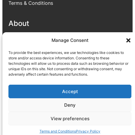
Terms & Conditions
About
Our goal is to provide useful applications for
Manage Consent
people which enhance people lives through
To provide the best experiences, we use technologies like cookies to
different parts like helping to improve their
store and/or access device information. Consenting to these
business or satisfying their small needs via
technologies will allow us to process data such as browsing behavior or
application.
unique IDs on this site. Not consenting or withdrawing consent, may
adversely affect certain features and functions.
Facebook
YouTube
X
LinkedIn
Reddit
TikTok
Instagram
Accept
Deny
View preferences
Copyright © 2024. All Rights Reserved.
Terms and Conditions
Privacy Policy