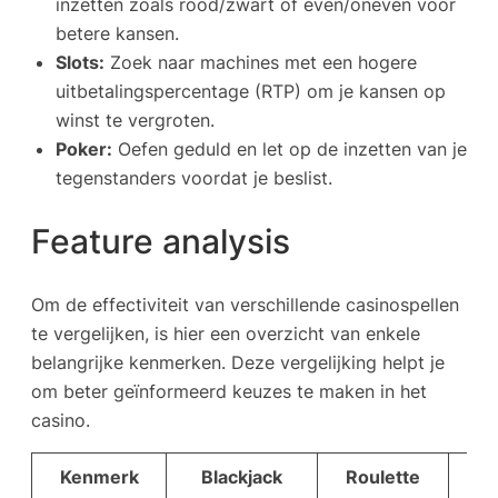
inzetten zoals rood/zwart of even/oneven voor
betere kansen.
Slots:
Zoek naar machines met een hogere
uitbetalingspercentage (RTP) om je kansen op
winst te vergroten.
Poker:
Oefen geduld en let op de inzetten van je
tegenstanders voordat je beslist.
Feature analysis
Om de effectiviteit van verschillende casinospellen
te vergelijken, is hier een overzicht van enkele
belangrijke kenmerken. Deze vergelijking helpt je
om beter geïnformeerd keuzes te maken in het
casino.
Kenmerk
Blackjack
Roulette
Sl