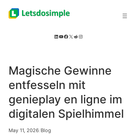
Skip
to
content
LinkedIn
YouTube
Facebook
X
Reddit
Instagram
Magische Gewinne
entfesseln mit
genieplay en ligne im
digitalen Spielhimmel
May 11, 2026
/
Blog