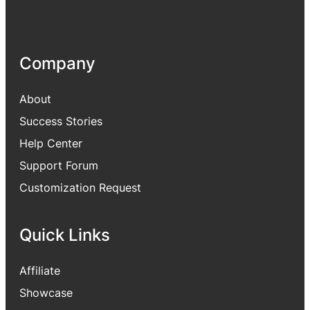
Company
About
Success Stories
Help Center
Support Forum
Customization Request
Quick Links
Affiliate
Showcase