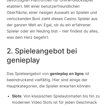
bevorzugten Plattformen für Online-Glücksspiel
etabliert. Mit einer benutzerfreundlichen
Oberfläche, einer riesigen Auswahl an Spielen und
verlockenden Boni zieht dieses Casino Spieler aus
der ganzen Welt an. Egal, ob du ein erfahrener
Spieler oder ein Neuling bist – hier findest du alles,
was dein Herz begehrt.
2. Spieleangebot bei
genieplay
Das Spieleangebot von
genieplay en ligne
ist
beeindruckend vielfältig. Hier sind einige der
Hauptkategorien, die Spieler erwarten können:
Slots
: Von klassischen Spielautomaten bis hin zu
modernen Video Slots ist für jeden Geschmack