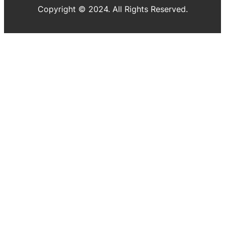
Copyright © 2024. All Rights Reserved.