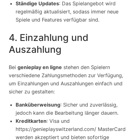
Ständige Updates
: Das Spielangebot wird
regelmäßig aktualisiert, sodass immer neue
Spiele und Features verfügbar sind.
4. Einzahlung und
Auszahlung
Bei
genieplay en ligne
stehen den Spielern
verschiedene Zahlungsmethoden zur Verfügung,
um Einzahlungen und Auszahlungen einfach und
sicher zu gestalten:
Banküberweisung
: Sicher und zuverlässig,
jedoch kann die Bearbeitung länger dauern.
Kreditkarten
: Visa und
https://genieplayswitzerland.com/
MasterCard
werden akzeptiert und bieten sofortige