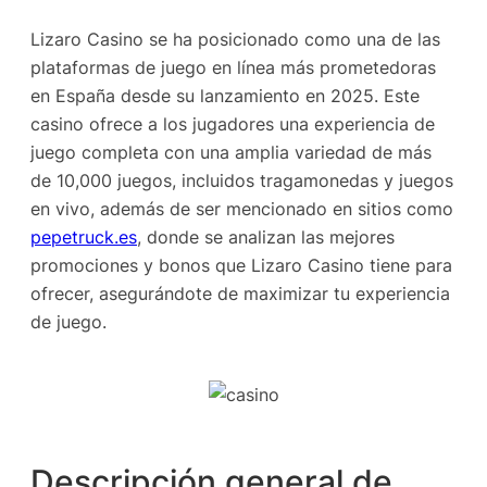
Lizaro Casino se ha posicionado como una de las
plataformas de juego en línea más prometedoras
en España desde su lanzamiento en 2025. Este
casino ofrece a los jugadores una experiencia de
juego completa con una amplia variedad de más
de 10,000 juegos, incluidos tragamonedas y juegos
en vivo, además de ser mencionado en sitios como
pepetruck.es
, donde se analizan las mejores
promociones y bonos que Lizaro Casino tiene para
ofrecer, asegurándote de maximizar tu experiencia
de juego.
Descripción general de