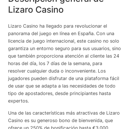
Lizaro Casino
Lizaro Casino ha llegado para revolucionar el
panorama del juego en línea en España. Con una
licencia de juego internacional, este casino no solo
garantiza un entorno seguro para sus usuarios, sino
que también proporciona atención al cliente las 24
horas del día, los 7 días de la semana, para
resolver cualquier duda o inconveniente. Los
jugadores pueden disfrutar de una plataforma fácil
de usar que se adapta a las necesidades de todo
tipo de apostadores, desde principiantes hasta
expertos.
Una de las características más atractivas de Lizaro
Casino es su generoso bono de bienvenida, que
ofrece un 250% de bonificación hasta €3,000,