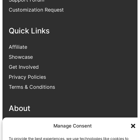
Customization Request
Quick Links
Affiliate
Showcase
Get Involved
Privacy Policies
Terms & Conditions
About
Our goal is to provide useful applications for
Manage Consent
people which enhance people lives through
To provide the best experiences, we use technologies like cookies to
different parts like helping to improve their