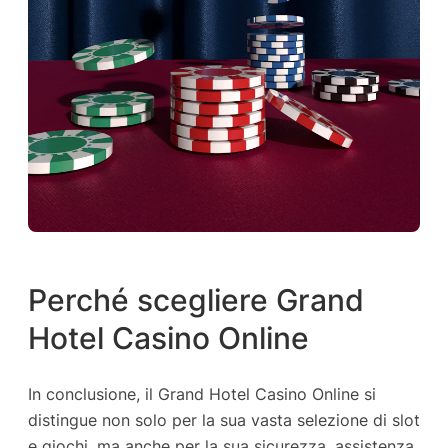
Perché scegliere Grand
Hotel Casino Online
In conclusione, il Grand Hotel Casino Online si
distingue non solo per la sua vasta selezione di slot
e giochi, ma anche per la sua sicurezza, assistenza