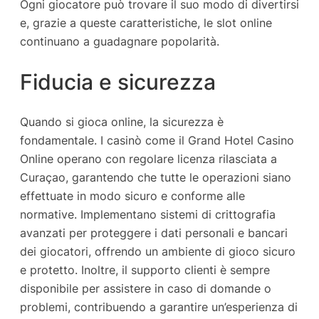
Ogni giocatore può trovare il suo modo di divertirsi
e, grazie a queste caratteristiche, le slot online
continuano a guadagnare popolarità.
Fiducia e sicurezza
Quando si gioca online, la sicurezza è
fondamentale. I casinò come il Grand Hotel Casino
Online operano con regolare licenza rilasciata a
Curaçao, garantendo che tutte le operazioni siano
effettuate in modo sicuro e conforme alle
normative. Implementano sistemi di crittografia
avanzati per proteggere i dati personali e bancari
dei giocatori, offrendo un ambiente di gioco sicuro
e protetto. Inoltre, il supporto clienti è sempre
disponibile per assistere in caso di domande o
problemi, contribuendo a garantire un’esperienza di