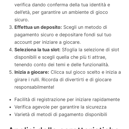
verifica dando conferma della tua identità e
dell’età, per garantire un ambiente di gioco
sicuro.
Effettua un deposito:
Scegli un metodo di
pagamento sicuro e depositare fondi sul tuo
account per iniziare a giocare.
Seleziona la tua slot:
Sfoglia la selezione di slot
disponibili e scegli quella che più ti attrae,
tenendo conto dei temi e delle funzionalità.
Inizia a giocare:
Clicca sul gioco scelto e inizia a
girare i rulli. Ricorda di divertirti e di giocare
responsabilmente!
Facilità di registrazione per iniziare rapidamente
Verifica agevole per garantire la sicurezza
Varietà di metodi di pagamento disponibili