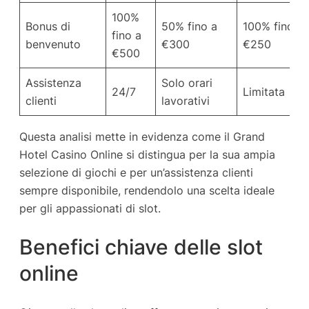
100%
Bonus di
50% fino a
100% fino a
fino a
benvenuto
€300
€250
€500
Assistenza
Solo orari
24/7
Limitata
clienti
lavorativi
Questa analisi mette in evidenza come il Grand
Hotel Casino Online si distingua per la sua ampia
selezione di giochi e per un’assistenza clienti
sempre disponibile, rendendolo una scelta ideale
per gli appassionati di slot.
Benefici chiave delle slot
online