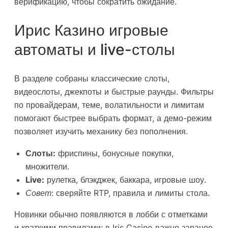
верификацию, чтобы сократить ожидание.
Ирис Казино игровые
автоматы и live-столы
В разделе собраны классические слоты,
видеослоты, джекпоты и быстрые раунды. Фильтры
по провайдерам, теме, волатильности и лимитам
помогают быстрее выбрать формат, а демо-режим
позволяет изучить механику без пополнения.
Слоты:
фриспины, бонусные покупки,
множители.
Live:
рулетка, блэкджек, баккара, игровые шоу.
Совет:
сверяйте RTP, правила и лимиты стола.
Новинки обычно появляются в лобби с отметками
и краткими правилами; в
Iris Casino
важно заранее