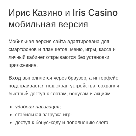
Ирис Казино и Iris Casino
мобильная версия
Мобильная версия сайта адаптирована для
смартфонов и планшетов: меню, игры, касса и
личный кабинет открываются без установки
приложения.
Вход
выполняется через браузер, а интерфейс
подстраивается под экран устройства, сохраняя
быстрый доступ к слотам, бонусам и акциям.
удобная навигация;
стабильная загрузка игр;
доступ к бонус-коду и пополнению счета.