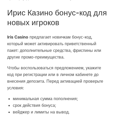
Ирис Казино бонус-код для
новых игроков
Iris Casino
предлагает новичкам бонус-код,
который может активировать приветственный
пакет: дополнительные средства, фриспины или
другие промо-преимущества.
Чтобы воспользоваться предложением, укажите
код при регистрации или в личном кабинете до
внесения депозита. Перед активацией проверьте
условия:
минимальная сумма пополнения;
срок действия бонуса;
вейджер и лимиты на вывод.