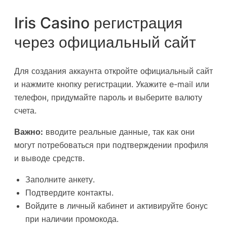
Iris Casino регистрация
через официальный сайт
Для создания аккаунта откройте официальный сайт
и нажмите кнопку регистрации. Укажите e-mail или
телефон, придумайте пароль и выберите валюту
счета.
Важно:
вводите реальные данные, так как они
могут потребоваться при подтверждении профиля
и выводе средств.
Заполните анкету.
Подтвердите контакты.
Войдите в личный кабинет и активируйте бонус
при наличии промокода.