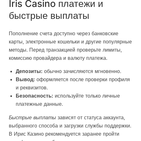
Iris Casino платежи и
быстрые выплаты
Пополнение счета доступно через банковские
карты, электронные кошельки и другие популярные
методы. Перед транзакцией проверьте лимиты,
комиссию провайдера и валюту платежа.
Депозиты:
обычно зачисляются мгновенно.
Вывод:
оформляется после проверки профиля
и реквизитов.
Безопасность:
используйте только личные
платежные данные.
Быстрые выплаты
зависят от статуса аккаунта,
выбранного способа и загрузки службы поддержки.
В Ирис Казино рекомендуется заранее пройти