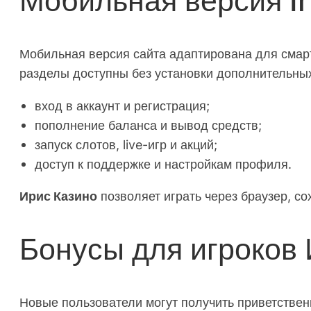
Мобильная версия Ir
Мобильная версия сайта адаптирована для смарт
разделы доступны без установки дополнительны
вход в аккаунт и регистрация;
пополнение баланса и вывод средств;
запуск слотов, live-игр и акций;
доступ к поддержке и настройкам профиля.
Ирис Казино
позволяет играть через браузер, с
Бонусы для игроков
Новые пользователи могут получить приветствен