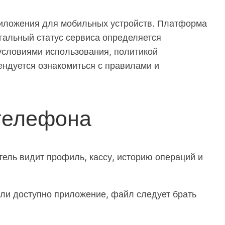
приложения для мобильных устройств. Платформа
гальный статус сервиса определяется
условиями использования, политикой
ндуется ознакомиться с правилами и
 телефона
тель видит профиль, кассу, историю операций и
сли доступно приложение, файл следует брать