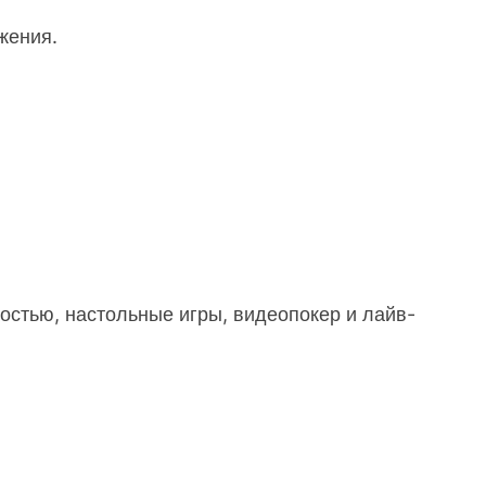
жения.
ностью, настольные игры, видеопокер и лайв-