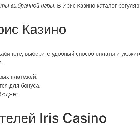
иты выбранной игры.
В Ирис Казино каталог регуляр
рис Казино
 кабинете, выберите удобный способ оплаты и укажи
я.
рых платежей.
тся для бонуса.
бюджет.
елей Iris Casino