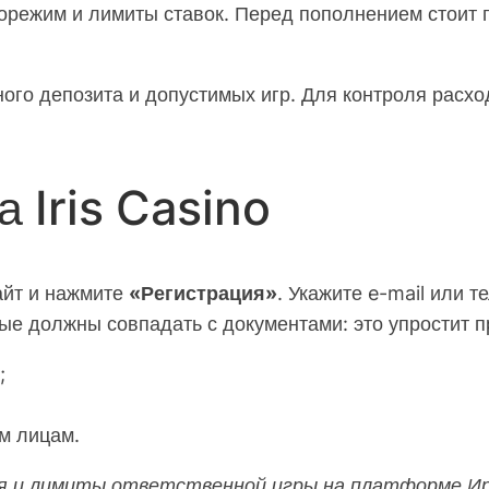
режим и лимиты ставок. Перед пополнением стоит п
го депозита и допустимых игр. Для контроля расход
 Iris Casino
айт и нажмите
«Регистрация»
. Укажите e-mail или 
ные должны совпадать с документами: это упростит 
;
им лицам.
ия и лимиты ответственной игры на платформе Ир