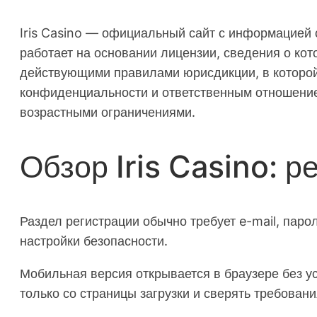
Iris Casino — официальный сайт с информацией 
работает на основании лицензии, сведения о ко
действующими правилами юрисдикции, в которой 
конфиденциальности и ответственным отношением
возрастными ограничениями.
Обзор Iris Casino: р
Раздел регистрации обычно требует e-mail, паро
настройки безопасности.
Мобильная версия открывается в браузере без у
только со страницы загрузки и сверять требовани