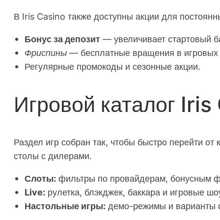
В Iris Casino также доступны акции для постоян
Бонус за депозит
— увеличивает стартовый б
Фриспины
— бесплатные вращения в игровых 
Регулярные промокоды и сезонные акции.
Игровой каталог Iris
Раздел игр собран так, чтобы быстро перейти от
столы с дилерами.
Слоты:
фильтры по провайдерам, бонусным ф
Live:
рулетка, блэкджек, баккара и игровые шо
Настольные игры:
демо-режимы и варианты с