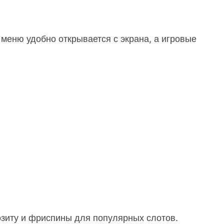
меню удобно открывается с экрана, а игровые
озиту и фриспины для популярных слотов.