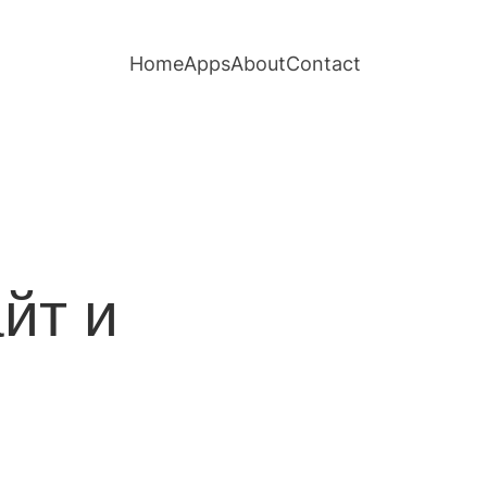
Home
Apps
About
Contact
йт и