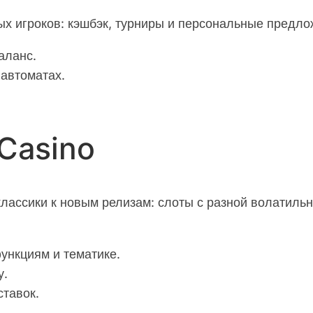
ных игроков: кэшбэк, турниры и персональные предло
аланс.
автоматах.
 Casino
 классики к новым релизам: слоты с разной волатиль
ункциям и тематике.
у.
тавок.