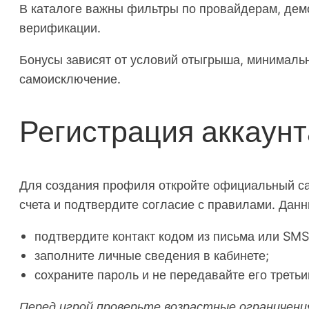
В каталоге важны фильтры по провайдерам, демо
верификации.
Бонусы зависят от условий отыгрыша, минимально
самоисключение.
Регистрация аккаунта
Для создания профиля откройте официальный с
счета и подтвердите согласие с правилами. Дан
подтвердите контакт кодом из письма или SMS
заполните личные сведения в кабинете;
сохраните пароль и не передавайте его треть
Перед игрой проверьте возрастные ограничен