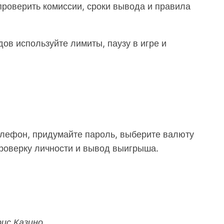
роверить комиссии, сроки вывода и правила
ов используйте лимиты, паузу в игре и
телефон, придумайте пароль, выберите валюту
проверку личности и вывод выигрыша.
ис Казино.