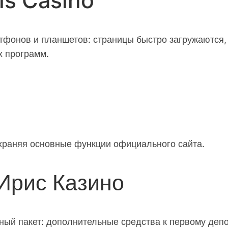
is Casino
фонов и планшетов: страницы быстро загружаются, 
х программ.
охраняя основные функции официального сайта.
 Ирис Казино
ный пакет: дополнительные средства к первому деп