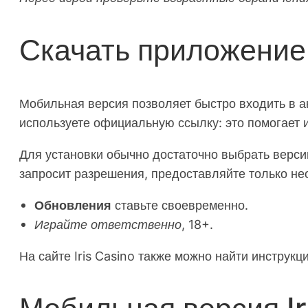
Скачать приложение
Мобильная версия позволяет быстро входить в ак
используете официальную ссылку: это помогает 
Для установки обычно достаточно выбрать версию
запросит разрешения, предоставляйте только н
Обновления
ставьте своевременно.
Играйте ответственно, 18+.
На сайте Iris Casino также можно найти инструкц