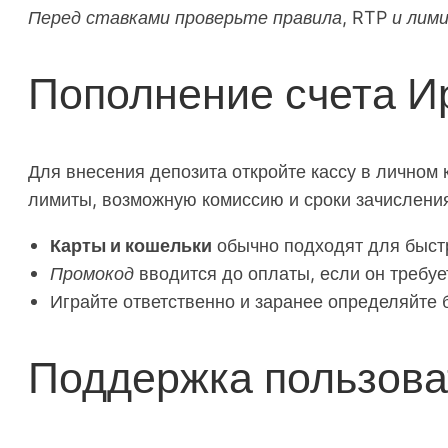
Перед ставками проверьте правила, RTP и лим
Пополнение счета И
Для внесения депозита откройте кассу в личном
лимиты, возможную комиссию и сроки зачислени
Карты и кошельки
обычно подходят для быст
Промокод
вводится до оплаты, если он требуе
Играйте ответственно и заранее определяйте 
Поддержка пользоват