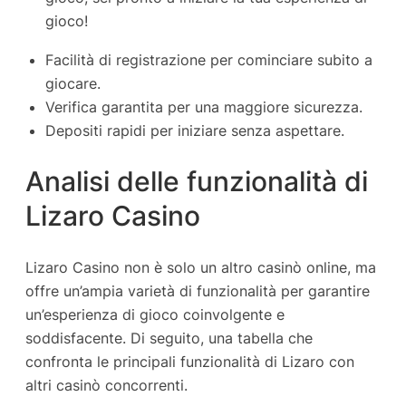
gioco!
Facilità di registrazione per cominciare subito a
giocare.
Verifica garantita per una maggiore sicurezza.
Depositi rapidi per iniziare senza aspettare.
Analisi delle funzionalità di
Lizaro Casino
Lizaro Casino non è solo un altro casinò online, ma
offre un’ampia varietà di funzionalità per garantire
un’esperienza di gioco coinvolgente e
soddisfacente. Di seguito, una tabella che
confronta le principali funzionalità di Lizaro con
altri casinò concorrenti.