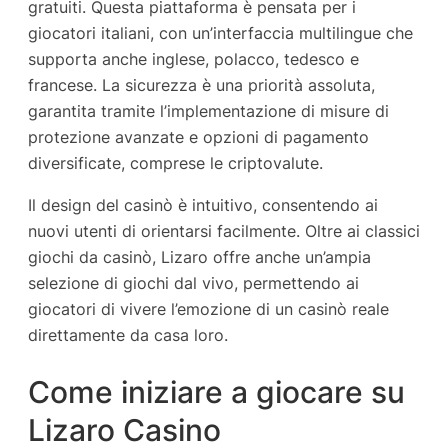
gratuiti. Questa piattaforma è pensata per i
giocatori italiani, con un’interfaccia multilingue che
supporta anche inglese, polacco, tedesco e
francese. La sicurezza è una priorità assoluta,
garantita tramite l’implementazione di misure di
protezione avanzate e opzioni di pagamento
diversificate, comprese le criptovalute.
Il design del casinò è intuitivo, consentendo ai
nuovi utenti di orientarsi facilmente. Oltre ai classici
giochi da casinò, Lizaro offre anche un’ampia
selezione di giochi dal vivo, permettendo ai
giocatori di vivere l’emozione di un casinò reale
direttamente da casa loro.
Come iniziare a giocare su
Lizaro Casino