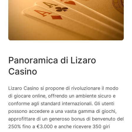
Panoramica di Lizaro
Casino
Lizaro Casino si propone di rivoluzionare il modo
di giocare online, offrendo un ambiente sicuro e
conforme agli standard internazionali. Gli utenti
possono accedere a una vasta gamma di giochi,
approfittare di un generoso bonus di benvenuto del
250% fino a €3.000 e anche ricevere 350 giri