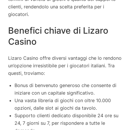
clienti, rendendolo una scelta preferita per i
giocatori.
Benefici chiave di Lizaro
Casino
Lizaro Casino offre diversi vantaggi che lo rendono
un’opzione irresistibile per i giocatori italiani. Tra
questi, troviamo:
Bonus di benvenuto generoso che consente di
iniziare con un capitale significativo.
Una vasta libreria di giochi con oltre 10.000
opzioni, dalle slot ai giochi da tavolo.
Supporto clienti dedicato disponibile 24 ore su
24, 7 giorni su 7, per rispondere a tutte le