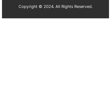
Copyright © 2024. All Rights Reserved.