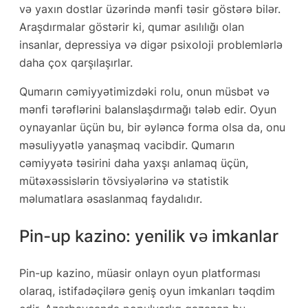
və yaxın dostlar üzərində mənfi təsir göstərə bilər.
Araşdırmalar göstərir ki, qumar asılılığı olan
insanlar, depressiya və digər psixoloji problemlərlə
daha çox qarşılaşırlar.
Qumarın cəmiyyətimizdəki rolu, onun müsbət və
mənfi tərəflərini balanslaşdırmağı tələb edir. Oyun
oynayanlar üçün bu, bir əyləncə forma olsa da, onu
məsuliyyətlə yanaşmaq vacibdir. Qumarın
cəmiyyətə təsirini daha yaxşı anlamaq üçün,
mütəxəssislərin tövsiyələrinə və statistik
məlumatlara əsaslanmaq faydalıdır.
Pin-up kazino: yenilik və imkanlar
Pin-up kazino, müasir onlayn oyun platforması
olaraq, istifadəçilərə geniş oyun imkanları təqdim