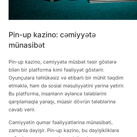
Pin-up kazino: cəmiyyətə
münasibət
Pin-up kazino, cəmiyyətə müsbət təsir göstərə
bilən bir platforma kimi fəaliyyət göstərir.
Oyunçulara təhlükəsiz və etibarlı bir mühit təqdim
etməklə, həm də sosial məsuliyyətini yerinə yetirir.
Bu platforma, insanların əyləncə tələblərini
qarşılamaqla yanaşı, müasir dövrün tələblərinə
cavab verir.
Cəmiyyətin qumar fəaliyyətlərinə münasibəti,
zamanla dəyişir. Pin-up kazino, bu dəyişikliklərə