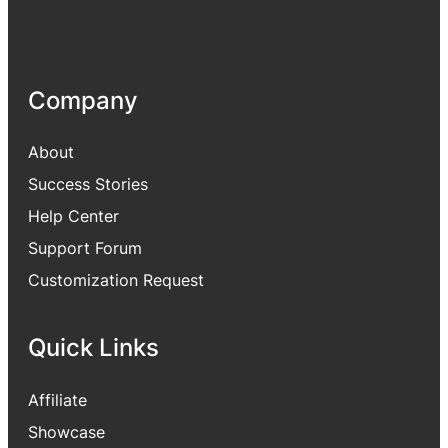
Company
About
Success Stories
Help Center
Support Forum
Customization Request
Quick Links
Affiliate
Showcase