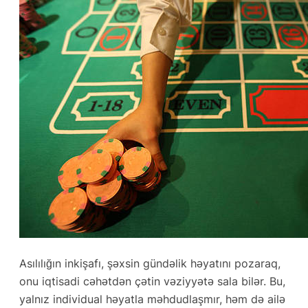
Asılılığın inkişafı, şəxsin gündəlik həyatını pozaraq,
onu iqtisadi cəhətdən çətin vəziyyətə sala bilər. Bu,
yalnız individual həyatla məhdudlaşmır, həm də ailə