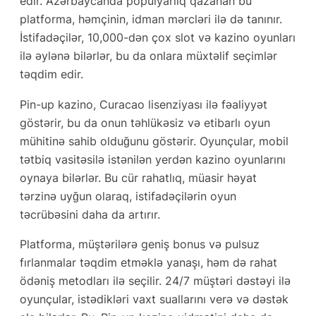
edir. Azərbaycanda populyarlıq qazanan bu
platforma, həmçinin, idman mərcləri ilə də tanınır.
İstifadəçilər, 10,000-dən çox slot və kazino oyunları
ilə əylənə bilərlər, bu da onlara müxtəlif seçimlər
təqdim edir.
Pin-up kazino, Curacao lisenziyası ilə fəaliyyət
göstərir, bu da onun təhlükəsiz və etibarlı oyun
mühitinə sahib olduğunu göstərir. Oyunçular, mobil
tətbiq vasitəsilə istənilən yerdən kazino oyunlarını
oynaya bilərlər. Bu cür rahatlıq, müasir həyat
tərzinə uyğun olaraq, istifadəçilərin oyun
təcrübəsini daha da artırır.
Platforma, müştərilərə geniş bonus və pulsuz
fırlanmalar təqdim etməklə yanaşı, həm də rahat
ödəniş metodları ilə seçilir. 24/7 müştəri dəstəyi ilə
oyunçular, istədikləri vaxt suallarını verə və dəstək