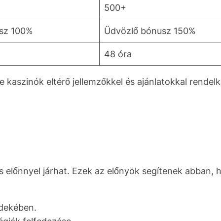
500+
sz 100%
Üdvözlő bónusz 150%
48 óra
ne kaszinók eltérő jellemzőkkel és ajánlatokkal rend
 előnnyel járhat. Ezek az előnyök segítenek abban, h
dekében.