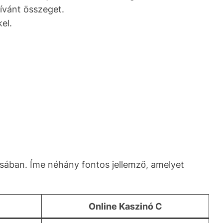
kívánt összeget.
el.
ásában. Íme néhány fontos jellemző, amelyet
Online Kaszinó C