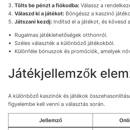
Tölts be pénzt a fiókodba:
Válassz a rendelkezé
Válaszd ki a játékot:
Böngéssz a kaszinó játékok
Játszani kezdj:
Indítsd el a játékot, és kövesd 
Rugalmas játéklehetőségek otthonról.
Széles választék a különböző játékokból.
Különféle bónuszok és promóciók, amelyek növe
Játékjellemzők ele
A különböző kaszinók és játékok összehasonlítása
figyelembe kell venni a választás során.
Jellemző
Onli