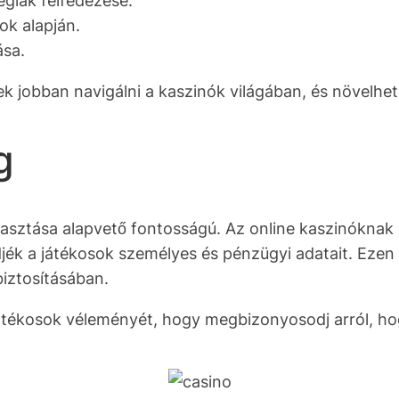
égiák felfedezése.
ok alapján.
ása.
k jobban navigálni a kaszinók világában, és növelhet
g
asztása alapvető fontosságú. Az online kaszinóknak 
ék a játékosok személyes és pénzügyi adatait. Ezen k
biztosításában.
i játékosok véleményét, hogy megbizonyosodj arról, h