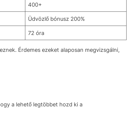
400+
Üdvözlő bónusz 200%
72 óra
elkeznek. Érdemes ezeket alaposan megvizsgálni,
ogy a lehető legtöbbet hozd ki a