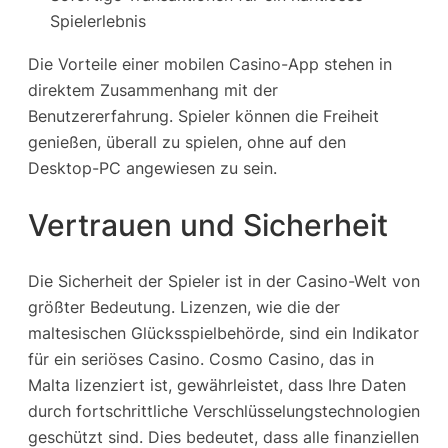
Spielerlebnis
Die Vorteile einer mobilen Casino-App stehen in
direktem Zusammenhang mit der
Benutzererfahrung. Spieler können die Freiheit
genießen, überall zu spielen, ohne auf den
Desktop-PC angewiesen zu sein.
Vertrauen und Sicherheit
Die Sicherheit der Spieler ist in der Casino-Welt von
größter Bedeutung. Lizenzen, wie die der
maltesischen Glücksspielbehörde, sind ein Indikator
für ein seriöses Casino. Cosmo Casino, das in
Malta lizenziert ist, gewährleistet, dass Ihre Daten
durch fortschrittliche Verschlüsselungstechnologien
geschützt sind. Dies bedeutet, dass alle finanziellen