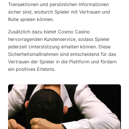
Transaktionen und persönlichen Informationen
sicher sind, wodurch Spieler mit Vertrauen und
Ruhe spielen können.
Zusätzlich dazu bietet Cosmo Casino
hervorragenden Kundenservice, sodass Spieler
jederzeit Unterstützung erhalten können. Diese
Sicherheitsmaßnahmen sind entscheidend für das
Vertrauen der Spieler in die Plattform und fördern
ein positives Erlebnis.