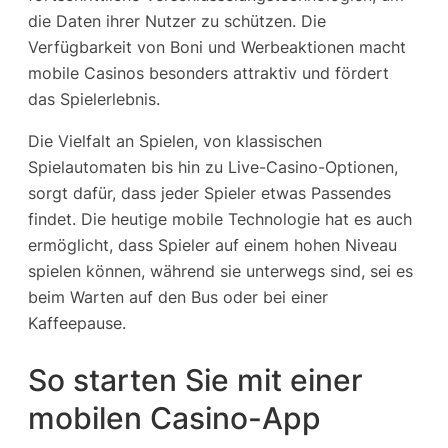
die Daten ihrer Nutzer zu schützen. Die
Verfügbarkeit von Boni und Werbeaktionen macht
mobile Casinos besonders attraktiv und fördert
das Spielerlebnis.
Die Vielfalt an Spielen, von klassischen
Spielautomaten bis hin zu Live-Casino-Optionen,
sorgt dafür, dass jeder Spieler etwas Passendes
findet. Die heutige mobile Technologie hat es auch
ermöglicht, dass Spieler auf einem hohen Niveau
spielen können, während sie unterwegs sind, sei es
beim Warten auf den Bus oder bei einer
Kaffeepause.
So starten Sie mit einer
mobilen Casino-App