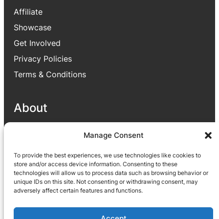
Affiliate
Showcase
Get Involved
Privacy Policies
Terms & Conditions
About
Our goal is to provide useful applications for
Manage Consent
people which enhance people lives through
To provide the best experiences, we use technologies like cookies to
different parts like helping to improve their
store and/or access device information. Consenting to these
business or satisfying their small needs via
technologies will allow us to process data such as browsing behavior or
application.
unique IDs on this site. Not consenting or withdrawing consent, may
adversely affect certain features and functions.
Facebook
YouTube
X
LinkedIn
Reddit
TikTok
Instagram
Accept