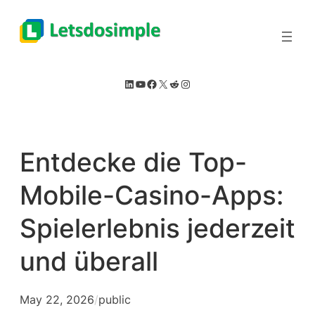
Skip
to
content
LinkedIn
YouTube
Facebook
X
Reddit
Instagram
Entdecke die Top-
Mobile-Casino-Apps:
Spielerlebnis jederzeit
und überall
May 22, 2026
/
public