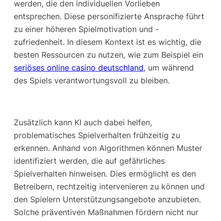
werden, die den individuellen Vorlieben
entsprechen. Diese personifizierte Ansprache führt
zu einer höheren Spielmotivation und -
zufriedenheit. In diesem Kontext ist es wichtig, die
besten Ressourcen zu nutzen, wie zum Beispiel ein
seriöses online casino deutschland
, um während
des Spiels verantwortungsvoll zu bleiben.
Zusätzlich kann KI auch dabei helfen,
problematisches Spielverhalten frühzeitig zu
erkennen. Anhand von Algorithmen können Muster
identifiziert werden, die auf gefährliches
Spielverhalten hinweisen. Dies ermöglicht es den
Betreibern, rechtzeitig intervenieren zu können und
den Spielern Unterstützungsangebote anzubieten.
Solche präventiven Maßnahmen fördern nicht nur