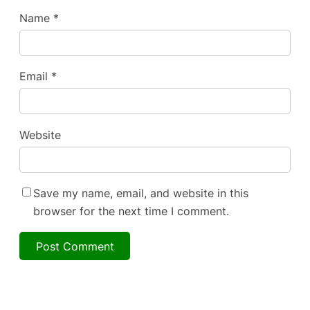
Name
*
Email
*
Website
Save my name, email, and website in this
browser for the next time I comment.