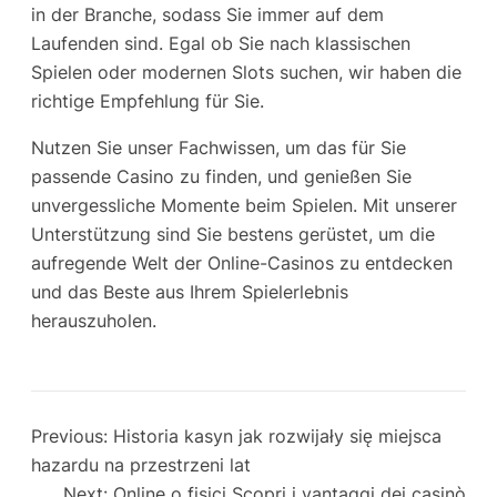
in der Branche, sodass Sie immer auf dem
Laufenden sind. Egal ob Sie nach klassischen
Spielen oder modernen Slots suchen, wir haben die
richtige Empfehlung für Sie.
Nutzen Sie unser Fachwissen, um das für Sie
passende Casino zu finden, und genießen Sie
unvergessliche Momente beim Spielen. Mit unserer
Unterstützung sind Sie bestens gerüstet, um die
aufregende Welt der Online-Casinos zu entdecken
und das Beste aus Ihrem Spielerlebnis
herauszuholen.
Previous:
Historia kasyn jak rozwijały się miejsca
hazardu na przestrzeni lat
Next:
Online o fisici Scopri i vantaggi dei casinò