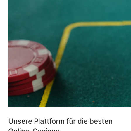
Unsere Plattform für die besten