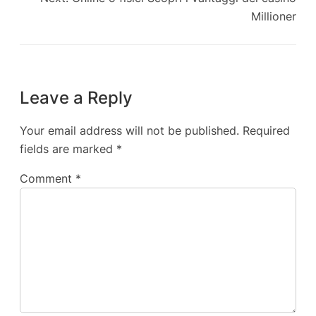
Millioner
Leave a Reply
Your email address will not be published.
Required
fields are marked
*
Comment
*