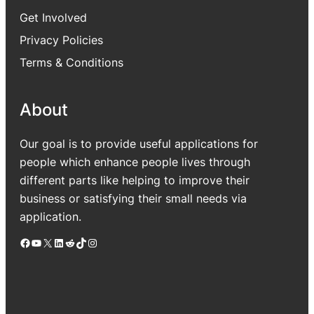
Get Involved
Privacy Policies
Terms & Conditions
About
Our goal is to provide useful applications for
people which enhance people lives through
different parts like helping to improve their
business or satisfying their small needs via
application.
Facebook
YouTube
X
LinkedIn
Reddit
TikTok
Instagram