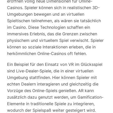
eröffnen völlig neue Dimensionen für Online-
Casinos. Spieler können sich in realistischen 3D-
Umgebungen bewegen und an virtuellen
Spieltischen teilnehmen, als wären sie tatsächlich
im Casino. Diese Technologien schaffen ein
immersives Erlebnis, das die Grenzen zwischen
physischem und virtuellem Spiel verwischt. Spieler
können so soziale Interaktionen erleben, die in
herkömmlichen Online-Casinos oft fehlen.
Ein Beispiel für den Einsatz von VR im Glücksspiel
sind Live-Dealer-Spiele, die in einer virtuellen
Umgebung stattfinden. Hier können Spieler mit
echten Dealern interagieren und gleichzeitig die
Vorzüge des Online-Spiels genießen. AR kann
zusätzlich dazu genutzt werden, um Gamification-
Elemente in traditionelle Spiele zu integrieren,
wodurch der Spielspaß weiter gesteigert wird.