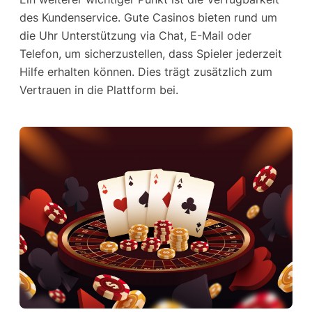
des Kundenservice. Gute Casinos bieten rund um
die Uhr Unterstützung via Chat, E-Mail oder
Telefon, um sicherzustellen, dass Spieler jederzeit
Hilfe erhalten können. Dies trägt zusätzlich zum
Vertrauen in die Plattform bei.