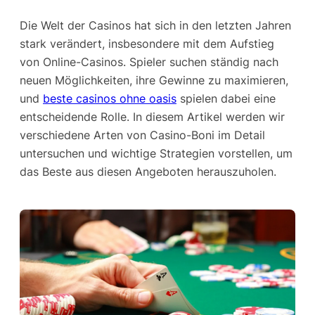
Die Welt der Casinos hat sich in den letzten Jahren
stark verändert, insbesondere mit dem Aufstieg
von Online-Casinos. Spieler suchen ständig nach
neuen Möglichkeiten, ihre Gewinne zu maximieren,
und
beste casinos ohne oasis
spielen dabei eine
entscheidende Rolle. In diesem Artikel werden wir
verschiedene Arten von Casino-Boni im Detail
untersuchen und wichtige Strategien vorstellen, um
das Beste aus diesen Angeboten herauszuholen.