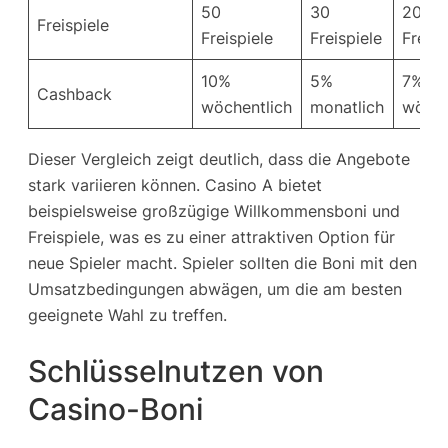
50
30
20
Freispiele
Freispiele
Freispiele
Freisp
10%
5%
7%
Cashback
wöchentlich
monatlich
wöche
Dieser Vergleich zeigt deutlich, dass die Angebote
stark variieren können. Casino A bietet
beispielsweise großzügige Willkommensboni und
Freispiele, was es zu einer attraktiven Option für
neue Spieler macht. Spieler sollten die Boni mit den
Umsatzbedingungen abwägen, um die am besten
geeignete Wahl zu treffen.
Schlüsselnutzen von
Casino-Boni