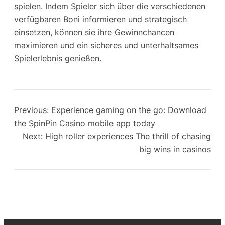
spielen. Indem Spieler sich über die verschiedenen
verfügbaren Boni informieren und strategisch
einsetzen, können sie ihre Gewinnchancen
maximieren und ein sicheres und unterhaltsames
Spielerlebnis genießen.
Previous:
Experience gaming on the go: Download
the SpinPin Casino mobile app today
Next:
High roller experiences The thrill of chasing
big wins in casinos