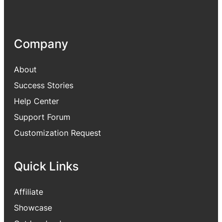
Company
About
Success Stories
Help Center
Support Forum
Customization Request
Quick Links
Affiliate
Showcase