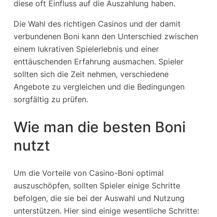
diese oft Einfluss auf die Auszahlung haben.
Die Wahl des richtigen Casinos und der damit
verbundenen Boni kann den Unterschied zwischen
einem lukrativen Spielerlebnis und einer
enttäuschenden Erfahrung ausmachen. Spieler
sollten sich die Zeit nehmen, verschiedene
Angebote zu vergleichen und die Bedingungen
sorgfältig zu prüfen.
Wie man die besten Boni
nutzt
Um die Vorteile von Casino-Boni optimal
auszuschöpfen, sollten Spieler einige Schritte
befolgen, die sie bei der Auswahl und Nutzung
unterstützen. Hier sind einige wesentliche Schritte: