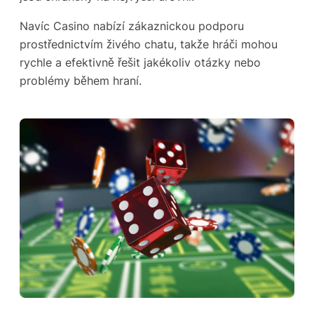
Navíc Casino nabízí zákaznickou podporu
prostřednictvím živého chatu, takže hráči mohou
rychle a efektivně řešit jakékoliv otázky nebo
problémy během hraní.