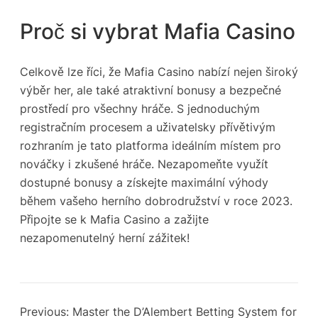
Proč si vybrat Mafia Casino
Celkově lze říci, že Mafia Casino nabízí nejen široký
výběr her, ale také atraktivní bonusy a bezpečné
prostředí pro všechny hráče. S jednoduchým
registračním procesem a uživatelsky přívětivým
rozhraním je tato platforma ideálním místem pro
nováčky i zkušené hráče. Nezapomeňte využít
dostupné bonusy a získejte maximální výhody
během vašeho herního dobrodružství v roce 2023.
Připojte se k Mafia Casino a zažijte
nezapomenutelný herní zážitek!
Previous:
Master the D’Alembert Betting System for