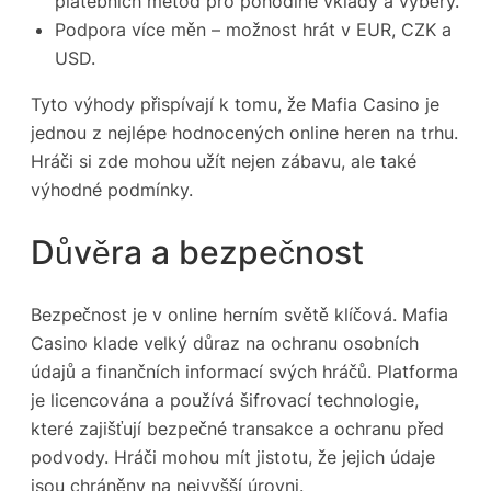
platebních metod pro pohodlné vklady a výběry.
Podpora více měn – možnost hrát v EUR, CZK a
USD.
Tyto výhody přispívají k tomu, že Mafia Casino je
jednou z nejlépe hodnocených online heren na trhu.
Hráči si zde mohou užít nejen zábavu, ale také
výhodné podmínky.
Důvěra a bezpečnost
Bezpečnost je v online herním světě klíčová. Mafia
Casino klade velký důraz na ochranu osobních
údajů a finančních informací svých hráčů. Platforma
je licencována a používá šifrovací technologie,
které zajišťují bezpečné transakce a ochranu před
podvody. Hráči mohou mít jistotu, že jejich údaje
jsou chráněny na nejvyšší úrovni.