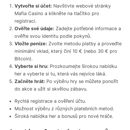
Vytvořte si účet:
Navštivte webové stránky
Mafia Casino a klikněte na tlačítko pro
registraci.
Ověřte své údaje:
Zadejte potřebné informace a
ověřte svou identitu podle pokynů.
Vložte peníze:
Zvolte metodu platby a proveďte
minimální vklad, který činí 10 € (nebo 30 € pro
Bitcoin).
Vyberte si hru:
Prozkoumejte širokou nabídku
her a vyberte si tu, která vás nejvíce láká.
Začněte hrát:
Po výběru hry se můžete ponořit
do akce a užít si skvělou zábavu.
Rychlá registrace a ověření účtu.
Možnost výběru z různých platebních metod.
Široká nabídka her a bonusů pro nové hráče.