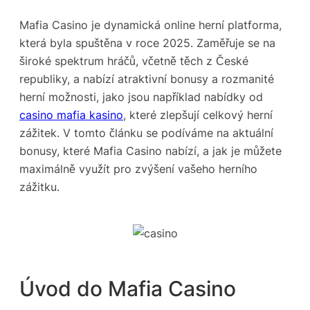
Mafia Casino je dynamická online herní platforma,
která byla spuštěna v roce 2025. Zaměřuje se na
široké spektrum hráčů, včetně těch z České
republiky, a nabízí atraktivní bonusy a rozmanité
herní možnosti, jako jsou například nabídky od
casino mafia kasino
, které zlepšují celkový herní
zážitek. V tomto článku se podíváme na aktuální
bonusy, které Mafia Casino nabízí, a jak je můžete
maximálně využít pro zvýšení vašeho herního
zážitku.
Úvod do Mafia Casino