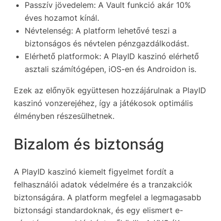
Passzív jövedelem: A Vault funkció akár 10%
éves hozamot kínál.
Névtelenség: A platform lehetővé teszi a
biztonságos és névtelen pénzgazdálkodást.
Elérhető platformok: A PlayID kaszinó elérhető
asztali számítógépen, iOS-en és Androidon is.
Ezek az előnyök együttesen hozzájárulnak a PlayID
kaszinó vonzerejéhez, így a játékosok optimális
élményben részesülhetnek.
Bizalom és biztonság
A PlayID kaszinó kiemelt figyelmet fordít a
felhasználói adatok védelmére és a tranzakciók
biztonságára. A platform megfelel a legmagasabb
biztonsági standardoknak, és egy elismert e-