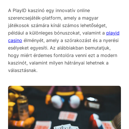
A PlayID kaszinó egy innovatív online
szerencsejáték-platform, amely a magyar
játékosok számára kínál számos lehetőséget,
például a különleges bónuszokat, valamint a
playid
casino
élményét, amely a szórakozást és a nyerési
esélyeket egyesíti. Az alábbiakban bemutatjuk,
hogy miért érdemes fontolóra venni ezt a modern
kaszinót, valamint milyen hátrányai lehetnek a
választásnak.