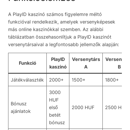
A PlayID kaszinó számos figyelemre méltó
funkcióval rendelkezik, amelyek versenyképesek
más online kaszinókkal szemben. Az alábbi
táblázatban összehasonlítjuk a PlayID kaszinót
versenytársaival a legfontosabb jellemzők alapján:
PlayID
Versenytárs
Versenytá
Funkció
kaszinó
A
B
Játékválaszték
2000+
1500+
1800+
3000
HUF
Bónusz
első
2000 HUF
2500 HUF
ajánlatok
betét
bónusz