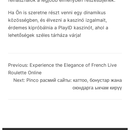
felhasználók a legjobb élményben részesüljenek.
Ha Ön is szeretne részt venni egy dinamikus
közösségben, és élvezni a kaszinó izgalmait,
érdemes kipróbálnia a PlayID kaszinót, ahol a
lehetőségek széles tárháza várja!
Previous:
Experience the Elegance of French Live
Roulette Online
Next:
Pinco расмий сайты: каттоо, бонустар жана
оюндарга ыкчам кирүү