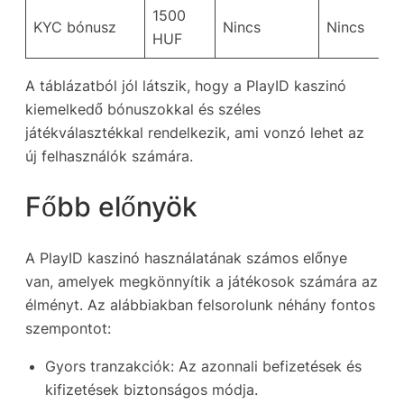
1500
KYC bónusz
Nincs
Nincs
HUF
A táblázatból jól látszik, hogy a PlayID kaszinó
kiemelkedő bónuszokkal és széles
játékválasztékkal rendelkezik, ami vonzó lehet az
új felhasználók számára.
Főbb előnyök
A PlayID kaszinó használatának számos előnye
van, amelyek megkönnyítik a játékosok számára az
élményt. Az alábbiakban felsorolunk néhány fontos
szempontot:
Gyors tranzakciók: Az azonnali befizetések és
kifizetések biztonságos módja.