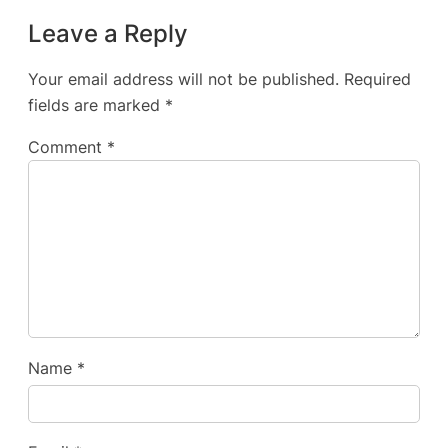
Leave a Reply
Your email address will not be published.
Required
fields are marked
*
Comment
*
Name
*