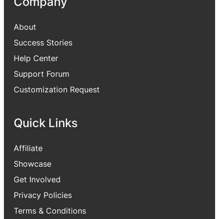
Company
About
Success Stories
Help Center
Support Forum
Customization Request
Quick Links
Affiliate
Showcase
Get Involved
Privacy Policies
Terms & Conditions