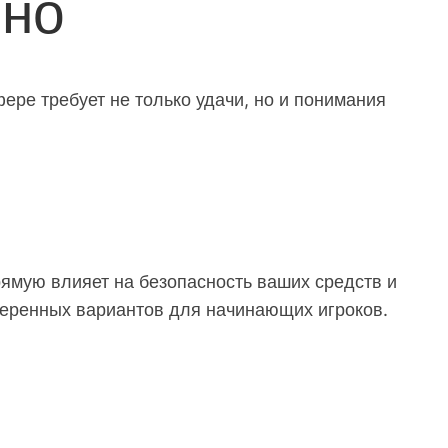
ино
ере требует не только удачи, но и понимания
ямую влияет на безопасность ваших средств и
веренных вариантов для начинающих игроков.