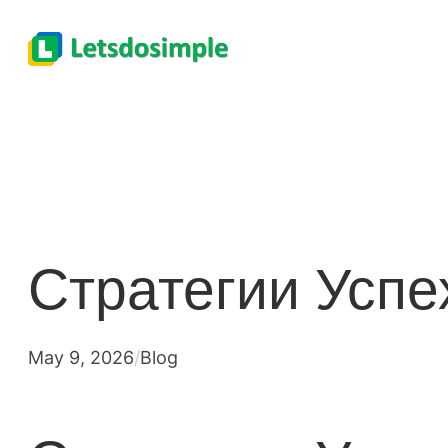
Skip
to
content
Стратегии Успе
May 9, 2026
/
Blog