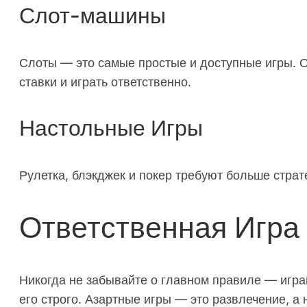
Слот-машины
Слоты — это самые простые и доступные игры. О
ставки и играть ответственно.
Настольные Игры
Рулетка, блэкджек и покер требуют больше стра
Ответственная Игра
Никогда не забывайте о главном правиле — играй
его строго. Азартные игры — это развлечение, а 