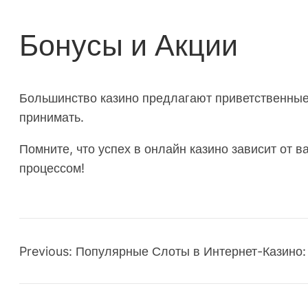
Бонусы и Акции
Большинство казино предлагают приветственные 
принимать.
Помните, что успех в онлайн казино зависит от
процессом!
Previous:
Популярные Слоты в Интернет-Казино: