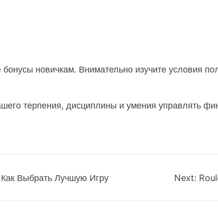
бонусы новичкам. Внимательно изучите условия пол
 вашего терпения, дисциплины и умения управлять ф
 Как Выбрать Лучшую Игру
Next:
Roul