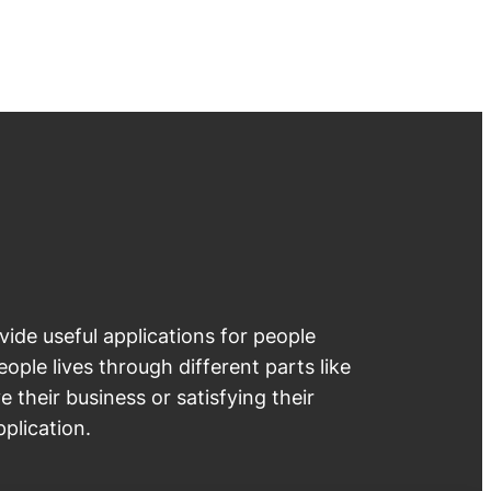
ovide useful applications for people
ple lives through different parts like
 their business or satisfying their
pplication.