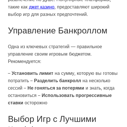
такие как
джет казино
, предоставляют широкий
выбор игр для разных предпочтений.
Управление Банкроллом
Одна из ключевых стратегий — правильное
управление своим игровым бюджетом.
Рекомендуется:
–
Установить лимит
на сумму, которую вы готовы
потратить –
Разделить банкролл
на несколько
сессий –
Не гоняться за потерями
и знать, когда
остановиться –
Использовать прогрессивные
ставки
осторожно
Выбор Игр с Лучшими