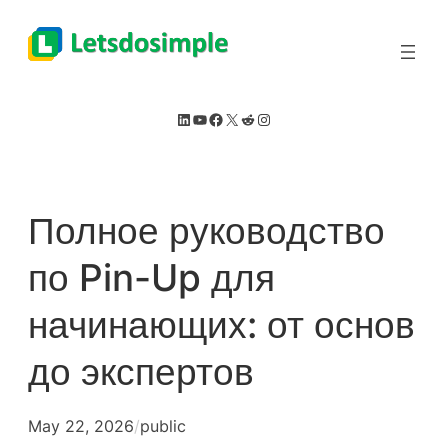
Skip
to
content
LinkedIn
YouTube
Facebook
X
Reddit
Instagram
Полное руководство
по Pin-Up для
начинающих: от основ
до экспертов
May 22, 2026
/
public